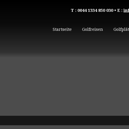
T : 0044 1334 850 030
• E :
in
Startseite
Golfreisen
Golfplä