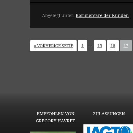
Abgelegt unter:
Kommentare der Kunden
« VORHERIGE SEITE
1
…
15
16
17
EMPFOHLEN VON
ZULASSUNGEN
GREGORY HAVRET