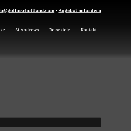
fo@golfinschottland.com
•
Angebot anfordern
tze
St Andrews
Reiseziele
Kontakt