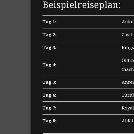
Beispielreiseplan:
Tag 1:
Ankun
Tag 2:
Castl
Tag 3:
King
Old C
Tag 4:
(nach
Tag 5:
Anrei
Tag 6:
Turnb
Tag 7:
Royal
Tag 8:
Abfah