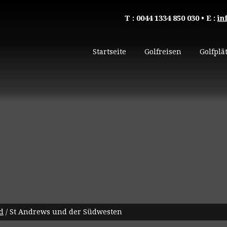
T : 0044 1334 850 030
• E :
in
Startseite
Golfreisen
Golfplä
d
/
St Andrews und der Südwesten