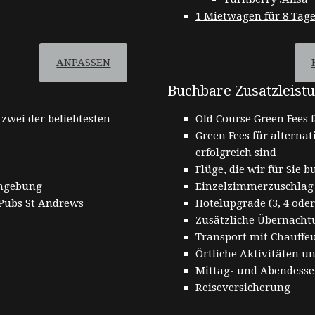
1 Mietwagen für 8 Tag
ANPASSEN
Buchbare Zusatzleist
zwei der beliebtesten
Old Course Green Fees f
Green Fees für alternati
erfolgreich sind
Flüge, die wir für Sie
Umgebung
Einzelzimmerzuschlag
 Pubs St Andrews
Hotelupgrade (3, 4 oder
Zusätzliche Übernacht
Transport mit Chauffe
Örtliche Aktivitäten 
Mittag- und Abendess
Reiseversicherung