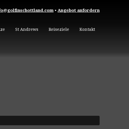
fo@golfinschottland.com
•
Angebot anfordern
tze
St Andrews
Reiseziele
Kontakt